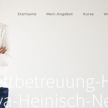
Startseite
Mein Angebot
Kurse
W
ttbetreuung
va-Heinisch-N