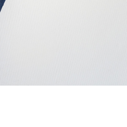
IHR KONTAKT ZU MIR
Brünnleinsweg 1, 97497 Dingolshausen
0177 / 3787088
09382 / 3184333